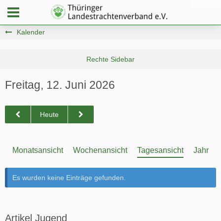
Kalender
Freitag, 12. Juni 2026
Heute
Monatsansicht
Wochenansicht
Tagesansicht
Jahresa
Es wurden keine Einträge gefunden.
Artikel Jugend