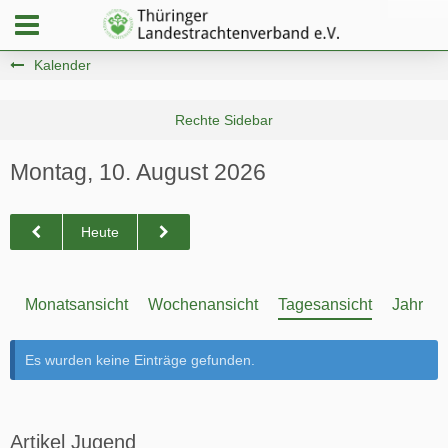
Kalender
Montag, 10. August 2026
Heute
Monatsansicht
Wochenansicht
Tagesansicht
Jahresa
Es wurden keine Einträge gefunden.
Artikel Jugend