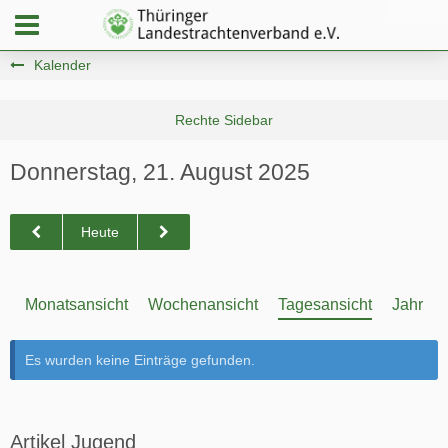
Kalender
Donnerstag, 21. August 2025
Heute
Monatsansicht
Wochenansicht
Tagesansicht
Jahresa
Es wurden keine Einträge gefunden.
Artikel Jugend