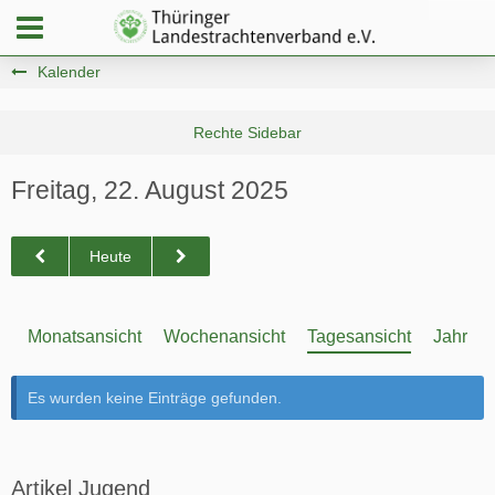
Kalender
Freitag, 22. August 2025
Heute
Monatsansicht
Wochenansicht
Tagesansicht
Jahresa
Es wurden keine Einträge gefunden.
Artikel Jugend