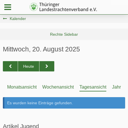
Kalender
Mittwoch, 20. August 2025
Heute
Monatsansicht
Wochenansicht
Tagesansicht
Jahresa
Es wurden keine Einträge gefunden.
Artikel Jugend