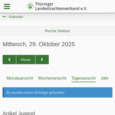
Kalender
Mittwoch, 29. Oktober 2025
Heute
Monatsansicht
Wochenansicht
Tagesansicht
Jahresa
Es wurden keine Einträge gefunden.
Artikel Jugend