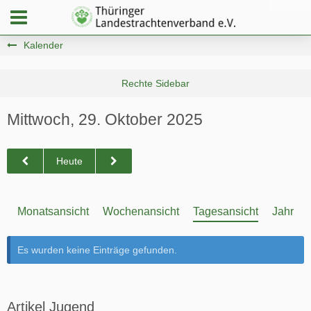
Kalender
Mittwoch, 29. Oktober 2025
Heute
Monatsansicht
Wochenansicht
Tagesansicht
Jahresa
Es wurden keine Einträge gefunden.
Artikel Jugend