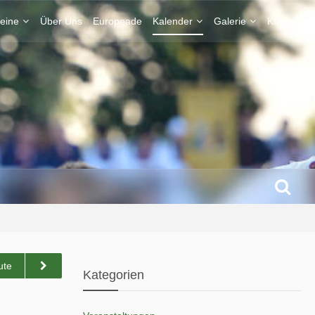
eine
Über Uns
Europeade
Kalender
Galerie
Kontakt
ute
Kategorien