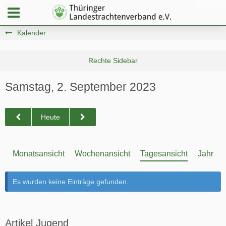
Kalender
Samstag, 2. September 2023
Heute
Monatsansicht
Wochenansicht
Tagesansicht
Jahresa
Es wurden keine Einträge gefunden.
Artikel Jugend