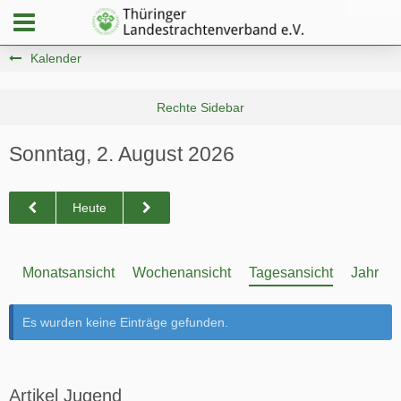
Kalender
Sonntag, 2. August 2026
Heute
Monatsansicht
Wochenansicht
Tagesansicht
Jahresa
Es wurden keine Einträge gefunden.
Artikel Jugend