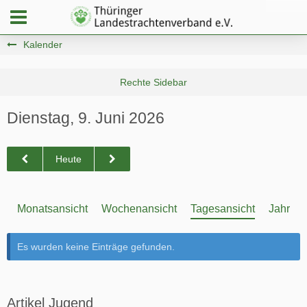
Kalender
Dienstag, 9. Juni 2026
Heute
Monatsansicht
Wochenansicht
Tagesansicht
Jahresa
Es wurden keine Einträge gefunden.
Artikel Jugend