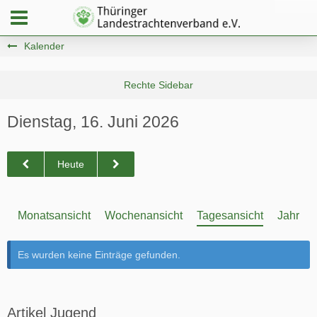
Kalender
Dienstag, 16. Juni 2026
Heute
Monatsansicht
Wochenansicht
Tagesansicht
Jahresa
Es wurden keine Einträge gefunden.
Artikel Jugend