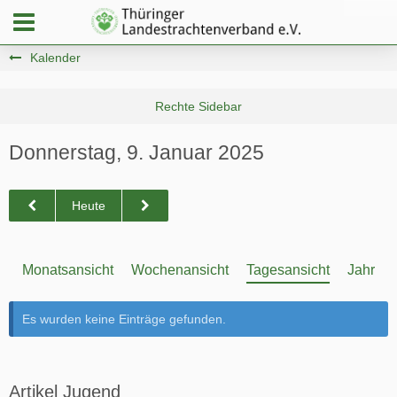
Kalender
Donnerstag, 9. Januar 2025
Heute
Monatsansicht
Wochenansicht
Tagesansicht
Jahresa
Es wurden keine Einträge gefunden.
Artikel Jugend