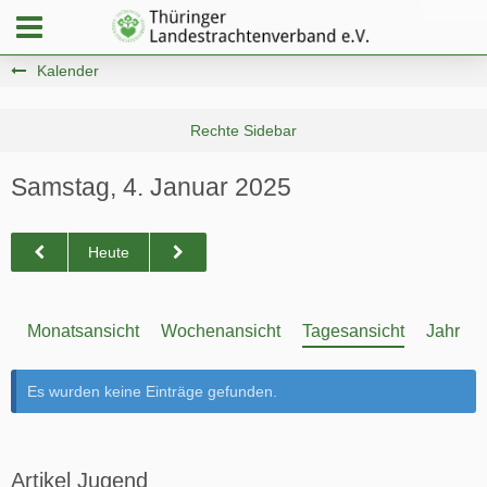
Kalender
Samstag, 4. Januar 2025
Heute
Monatsansicht
Wochenansicht
Tagesansicht
Jahresa
Es wurden keine Einträge gefunden.
Artikel Jugend