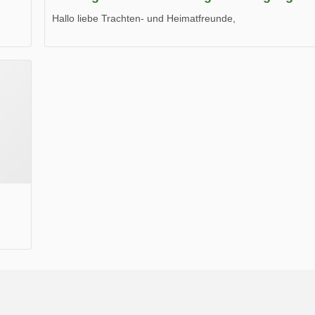
Hallo liebe Trachten- und Heimatfreunde,
die neue Ausgabe der der Thüringer Trachtenzeitung ist da
Wir wünschen Euch viel Spaß beim Lesen.