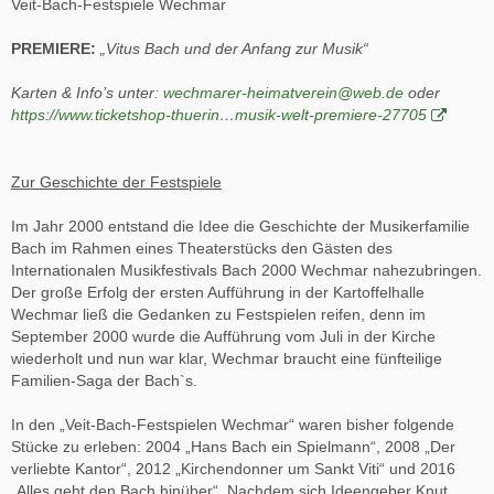
Veit-Bach-Festspiele Wechmar
PREMIERE:
„Vitus Bach und der Anfang zur Musik“
Karten & Info’s unter:
wechmarer-heimatverein@web.de
oder
https://www.ticketshop-thuerin…musik-welt-premiere-27705
Zur Geschichte der Festspiele
Im Jahr 2000 entstand die Idee die Geschichte der Musikerfamilie
Bach im Rahmen eines Theaterstücks den Gästen des
Internationalen Musikfestivals Bach 2000 Wechmar nahezubringen.
Der große Erfolg der ersten Aufführung in der Kartoffelhalle
Wechmar ließ die Gedanken zu Festspielen reifen, denn im
September 2000 wurde die Aufführung vom Juli in der Kirche
wiederholt und nun war klar, Wechmar braucht eine fünfteilige
Familien-Saga der Bach`s.
In den „Veit-Bach-Festspielen Wechmar“ waren bisher folgende
Stücke zu erleben: 2004 „Hans Bach ein Spielmann“, 2008 „Der
verliebte Kantor“, 2012 „Kirchendonner um Sankt Viti“ und 2016
„Alles geht den Bach hinüber“. Nachdem sich Ideengeber Knut