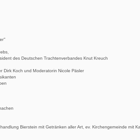
er"
rebs,
sident des Deutschen Trachtenverbandes Knut Kreuch
 Dirk Koch und Moderatorin Nicole Päsler
sikanten
pen
tmachen
andlung Bierstein mit Getränken aller Art, ev. Kirchengemeinde mit K