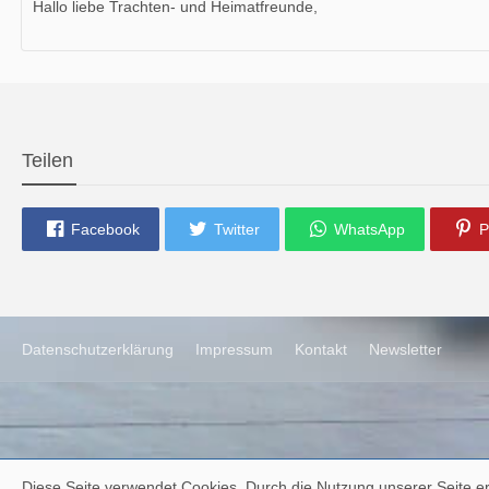
Hallo liebe Trachten- und Heimatfreunde,
die neue Ausgabe der der Thüringer Trachtenzeitung ist da.
Wir wünschen Euch viel Spaß beim Lesen.
Teilen
Facebook
Twitter
WhatsApp
P
Datenschutzerklärung
Impressum
Kontakt
Newsletter
Diese Seite verwendet Cookies. Durch die Nutzung unserer Seite er