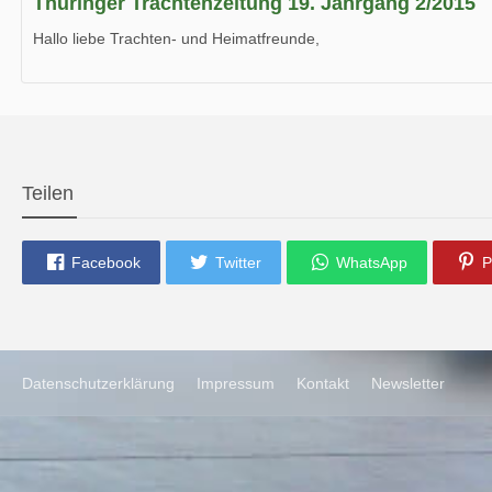
Thüringer Trachtenzeitung 19. Jahrgang 2/2015
Hallo liebe Trachten- und Heimatfreunde,
die neue Ausgabe der der Thüringer Trachtenzeitung ist da.
Wir wünschen Euch viel Spaß beim Lesen.
Teilen
Facebook
Twitter
WhatsApp
P
Datenschutzerklärung
Impressum
Kontakt
Newsletter