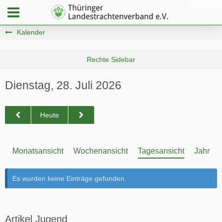
Kalender
Dienstag, 28. Juli 2026
Heute
Monatsansicht
Wochenansicht
Tagesansicht
Jahresa
Es wurden keine Einträge gefunden.
Artikel Jugend