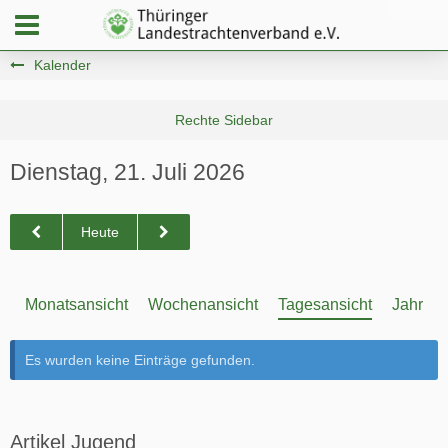
Kalender
Dienstag, 21. Juli 2026
Heute
Monatsansicht
Wochenansicht
Tagesansicht
Jahresa
Es wurden keine Einträge gefunden.
Artikel Jugend