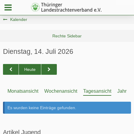
Kalender
Dienstag, 14. Juli 2026
Heute
Monatsansicht
Wochenansicht
Tagesansicht
Jahresa
Es wurden keine Einträge gefunden.
Artikel Jugend