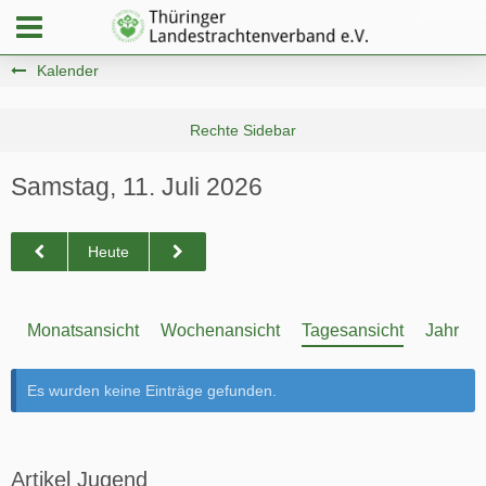
Kalender
Samstag, 11. Juli 2026
Heute
Monatsansicht
Wochenansicht
Tagesansicht
Jahresa
Es wurden keine Einträge gefunden.
Artikel Jugend