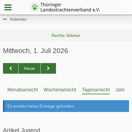
Kalender
Mittwoch, 1. Juli 2026
Heute
Monatsansicht
Wochenansicht
Tagesansicht
Jahresa
Es wurden keine Einträge gefunden.
Artikel Jugend