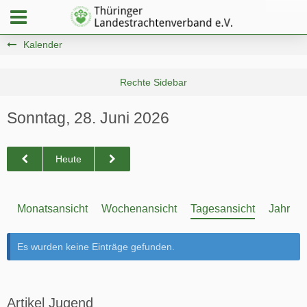
Kalender
Sonntag, 28. Juni 2026
Heute
Monatsansicht
Wochenansicht
Tagesansicht
Jahresa
Es wurden keine Einträge gefunden.
Artikel Jugend