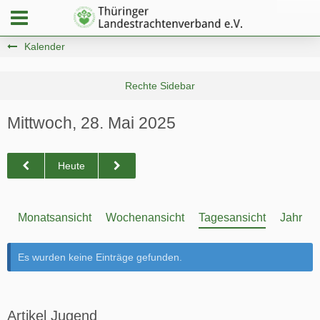
Kalender
Mittwoch, 28. Mai 2025
Heute
Monatsansicht
Wochenansicht
Tagesansicht
Jahresa
Es wurden keine Einträge gefunden.
Artikel Jugend