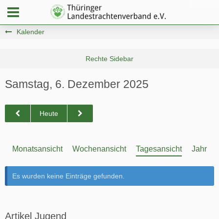
Kalender
Samstag, 6. Dezember 2025
Heute
Monatsansicht
Wochenansicht
Tagesansicht
Jahresa
Es wurden keine Einträge gefunden.
Artikel Jugend