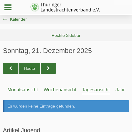
Kalender
Sonntag, 21. Dezember 2025
Heute
Monatsansicht
Wochenansicht
Tagesansicht
Jahresa
Es wurden keine Einträge gefunden.
Artikel Jugend