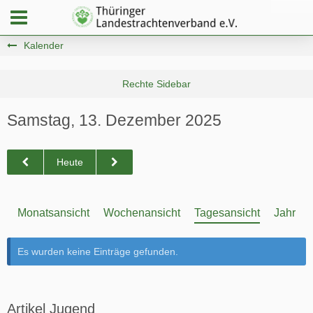
Kalender
Samstag, 13. Dezember 2025
Heute
Monatsansicht
Wochenansicht
Tagesansicht
Jahresa
Es wurden keine Einträge gefunden.
Artikel Jugend