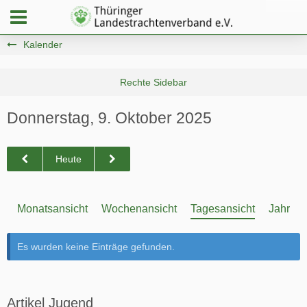
Kalender
Donnerstag, 9. Oktober 2025
Heute
Monatsansicht
Wochenansicht
Tagesansicht
Jahresa
Es wurden keine Einträge gefunden.
Artikel Jugend