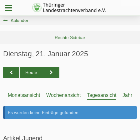
Kalender
Dienstag, 21. Januar 2025
Heute
Monatsansicht
Wochenansicht
Tagesansicht
Jahresa
Es wurden keine Einträge gefunden.
Artikel Jugend