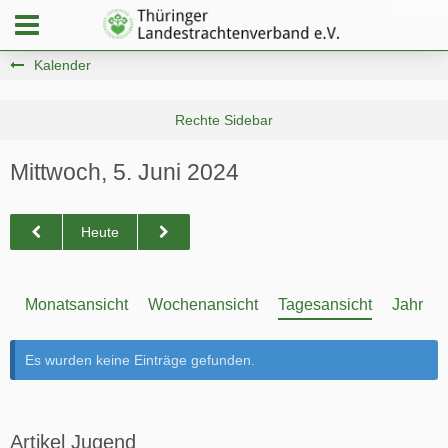
Kalender
Mittwoch, 5. Juni 2024
Heute
Monatsansicht
Wochenansicht
Tagesansicht
Jahresa
Es wurden keine Einträge gefunden.
Artikel Jugend