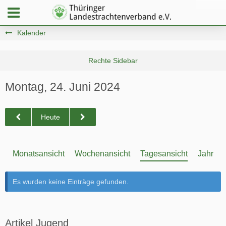
Kalender
Montag, 24. Juni 2024
Heute
Monatsansicht
Wochenansicht
Tagesansicht
Jahresa
Es wurden keine Einträge gefunden.
Artikel Jugend