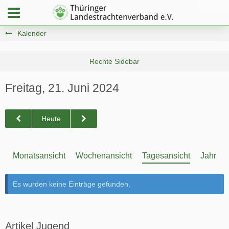
Kalender
Freitag, 21. Juni 2024
Heute
Monatsansicht
Wochenansicht
Tagesansicht
Jahresa
Es wurden keine Einträge gefunden.
Artikel Jugend