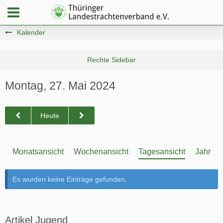
Kalender
Montag, 27. Mai 2024
Heute
Monatsansicht
Wochenansicht
Tagesansicht
Jahresa
Es wurden keine Einträge gefunden.
Artikel Jugend