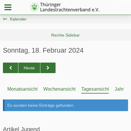
Kalender
Sonntag, 18. Februar 2024
Heute
Monatsansicht
Wochenansicht
Tagesansicht
Jahresa
Es wurden keine Einträge gefunden.
Artikel Jugend