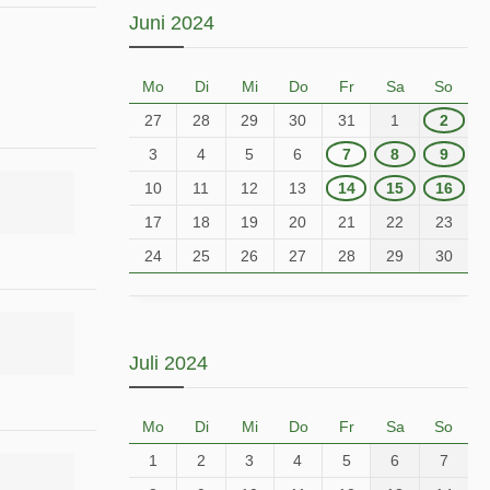
Juni 2024
Mo
Di
Mi
Do
Fr
Sa
So
27
28
29
30
31
1
2
3
4
5
6
7
8
9
10
11
12
13
14
15
16
17
18
19
20
21
22
23
24
25
26
27
28
29
30
Juli 2024
Mo
Di
Mi
Do
Fr
Sa
So
1
2
3
4
5
6
7